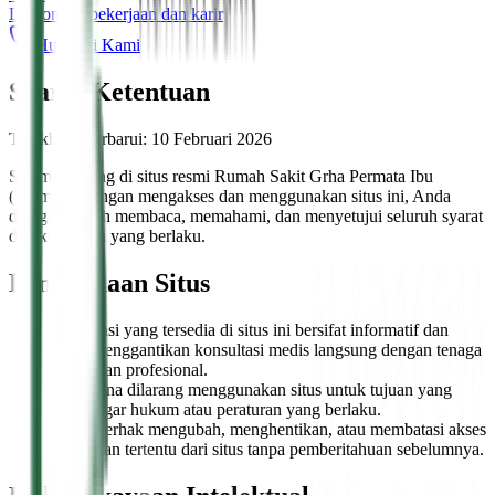
Lowongan pekerjaan dan karir
Hubungi Kami
Syarat
Ketentuan
Terakhir diperbarui: 10 Februari 2026
Selamat datang di situs resmi Rumah Sakit Grha Permata Ibu
("kami"). Dengan mengakses dan menggunakan situs ini, Anda
dianggap telah membaca, memahami, dan menyetujui seluruh syarat
dan ketentuan yang berlaku.
Penggunaan Situs
Informasi yang tersedia di situs ini bersifat informatif dan
tidak menggantikan konsultasi medis langsung dengan tenaga
kesehatan profesional.
Pengguna dilarang menggunakan situs untuk tujuan yang
melanggar hukum atau peraturan yang berlaku.
Kami berhak mengubah, menghentikan, atau membatasi akses
ke bagian tertentu dari situs tanpa pemberitahuan sebelumnya.