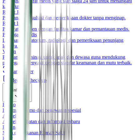
Pelayanan darurat medis yang siap siaga 24 jam untuk menangani
kasus kritis.
Rawat Jalan
Pelayanan konsultasi dan pemeriksaan dokter tanpa menginap.
Rawat Inap
Perawatan pasien dengan fasilitas kamar dan pemantauan medis.
Penunjang Medis
Layanan laboratorium, radiologi, dan pemeriksaan penunjang
lainnya.
Vaksin
Pelayanan vaksinasi untuk anak dan dewasa guna mendukung
pencegahan penyakit dengan standar keamanan dan mutu terbaik.
Cari Dokter
Medical Check-up
Informasi
Promo
Informasi promo dan penawaran spesial
Artikel
Artikel kesehatan dan informasi terbaru
Rekanan
Mitra dan rekanan Rumah Sakit
Karir