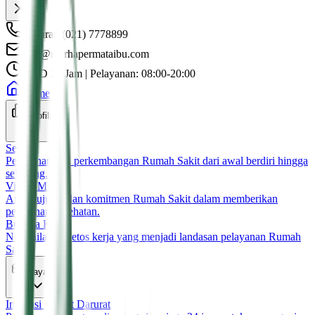
Darurat: (021) 7778899
info@rsgrhapermataibu.com
UGD 24 Jam | Pelayanan: 08:00-20:00
Home
Profile
Sejarah
Perjalanan dan perkembangan Rumah Sakit dari awal berdiri hingga
sekarang.
Visi & Misi
Arah, tujuan, dan komitmen Rumah Sakit dalam memberikan
pelayanan kesehatan.
Budaya Kerja
Nilai-nilai dan etos kerja yang menjadi landasan pelayanan Rumah
Sakit.
Layanan
Instalasi Gawat Darurat