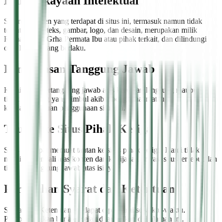
Hak Kekayaan Intelektual
Seluruh konten yang terdapat di situs ini, termasuk namun tidak
terbatas pada teks, gambar, logo, dan desain, merupakan milik
Rumah Sakit Grha Permata Ibu atau pihak terkait, dan dilindungi
oleh hukum yang berlaku.
Pembatasan Tanggung Jawab
Kami tidak bertanggung jawab atas kerugian langsung maupun
tidak langsung yang timbul akibat penggunaan atau
ketidakmampuan penggunaan situs ini.
Tautan ke Situs Pihak Ketiga
Situs ini dapat memuat tautan ke situs pihak ketiga. Kami tidak
memiliki kendali atas konten dan kebijakan privasi situs tersebut dan
tidak bertanggung jawab atas isinya.
Perubahan Syarat dan Ketentuan
Syarat dan Ketentuan ini dapat diperbarui sewaktu-waktu.
Perubahan akan berlaku sejak ditampilkan di halaman ini.