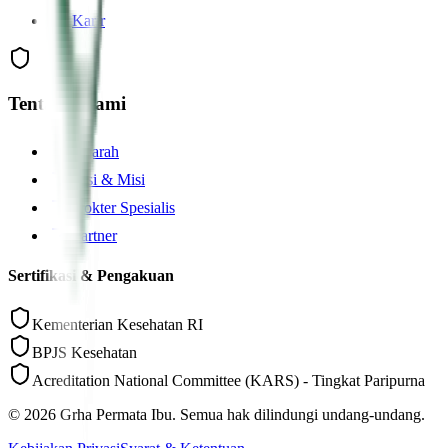
Karir
Tentang Kami
Sejarah
Visi & Misi
Dokter Spesialis
Partner
Sertifikasi & Pengakuan
Kementerian Kesehatan RI
BPJS Kesehatan
Acreditation National Committee (KARS) - Tingkat Paripurna
©
2026
Grha Permata Ibu. Semua hak dilindungi undang-undang.