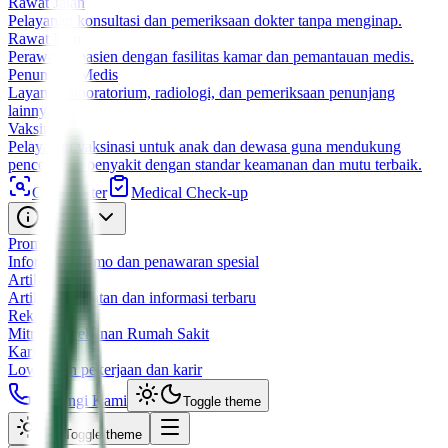
Rawat Jalan
Pelayanan konsultasi dan pemeriksaan dokter tanpa menginap.
Rawat Inap
Perawatan pasien dengan fasilitas kamar dan pemantauan medis.
Penunjang Medis
Layanan laboratorium, radiologi, dan pemeriksaan penunjang
lainnya.
Vaksin
Pelayanan vaksinasi untuk anak dan dewasa guna mendukung
pencegahan penyakit dengan standar keamanan dan mutu terbaik.
Cari Dokter
Medical Check-up
Informasi
Promo
Informasi promo dan penawaran spesial
Artikel
Artikel kesehatan dan informasi terbaru
Rekanan
Mitra dan rekanan Rumah Sakit
Karir
Lowongan pekerjaan dan karir
Hubungi Kami
Toggle theme
Toggle theme