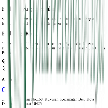
Hukum yang Berlaku
Syarat dan Ketentuan ini diatur dan ditafsirkan sesuai dengan
hukum yang berlaku di Republik Indonesia.
Hubungi Kami
Jika Anda memiliki pertanyaan mengenai Syarat dan Ketentuan ini,
silakan menghubungi kami melalui kontak resmi Rumah Sakit Grha
Permata Ibu.
Alamat Kami
Jl. K.H.M. Usman No.168, Kukusan, Kecamatan Beji, Kota
Depok, Jawa Barat 16425