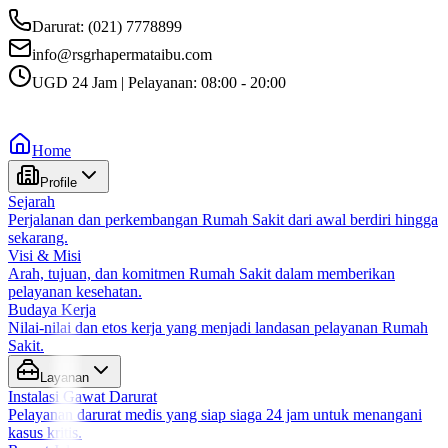
Darurat: (021) 7778899
info@rsgrhapermataibu.com
UGD 24 Jam | Pelayanan: 08:00 - 20:00
Home
Profile
Sejarah
Perjalanan dan perkembangan Rumah Sakit dari awal berdiri hingga
sekarang.
Visi & Misi
Arah, tujuan, dan komitmen Rumah Sakit dalam memberikan
pelayanan kesehatan.
Budaya Kerja
Nilai-nilai dan etos kerja yang menjadi landasan pelayanan Rumah
Sakit.
Layanan
Instalasi Gawat Darurat
Pelayanan darurat medis yang siap siaga 24 jam untuk menangani
kasus kritis.