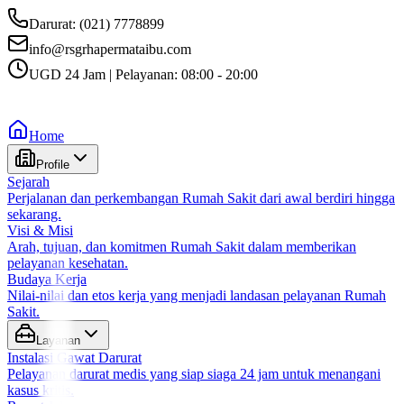
Darurat: (021) 7778899
info@rsgrhapermataibu.com
UGD 24 Jam | Pelayanan: 08:00 - 20:00
Home
Profile
Sejarah
Perjalanan dan perkembangan Rumah Sakit dari awal berdiri hingga
sekarang.
Visi & Misi
Arah, tujuan, dan komitmen Rumah Sakit dalam memberikan
pelayanan kesehatan.
Budaya Kerja
Nilai-nilai dan etos kerja yang menjadi landasan pelayanan Rumah
Sakit.
Layanan
Instalasi Gawat Darurat
Pelayanan darurat medis yang siap siaga 24 jam untuk menangani
kasus kritis.