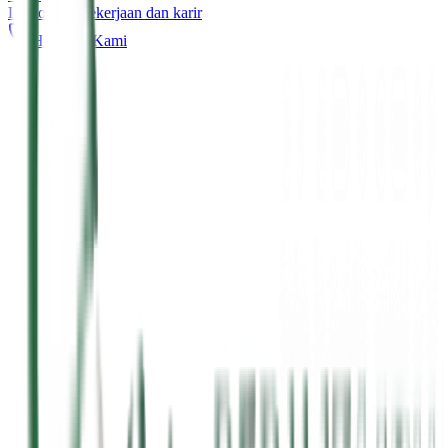
Lowongan pekerjaan dan karir
Hubungi Kami
Instalasi Gawat Darurat (IGD
Nyeri Dada & Gangguan Pernapasan
Kecelakaan & Trauma