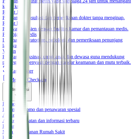
Pelayanan darurat medis yang siap siaga 24 jam untuk menangani
kasus kritis.
Rawat Jalan
Pelayanan konsultasi dan pemeriksaan dokter tanpa menginap.
Rawat Inap
Perawatan pasien dengan fasilitas kamar dan pemantauan medis.
Penunjang Medis
Layanan laboratorium, radiologi, dan pemeriksaan penunjang
lainnya.
Vaksin
Pelayanan vaksinasi untuk anak dan dewasa guna mendukung
pencegahan penyakit dengan standar keamanan dan mutu terbaik.
Cari Dokter
Medical Check-up
Informasi
Promo
Informasi promo dan penawaran spesial
Artikel
Artikel kesehatan dan informasi terbaru
Rekanan
Mitra dan rekanan Rumah Sakit
Karir