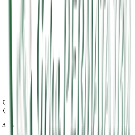
Perdarahan Hebat
Dalam Kondisi Darurat?
Segera kunjungi IGD RS Grha Permata Ibu atau hubungi layanan
darurat kami untuk mendapatkan pertolongan secepatnya.
Alamat Kami