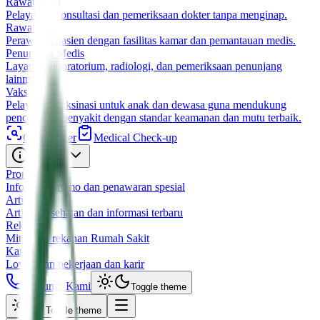
Rawat Jalan
Pelayanan konsultasi dan pemeriksaan dokter tanpa menginap.
Rawat Inap
Perawatan pasien dengan fasilitas kamar dan pemantauan medis.
Penunjang Medis
Layanan laboratorium, radiologi, dan pemeriksaan penunjang
lainnya.
Vaksin
Pelayanan vaksinasi untuk anak dan dewasa guna mendukung
pencegahan penyakit dengan standar keamanan dan mutu terbaik.
Cari Dokter
Medical Check-up
Informasi
Promo
Informasi promo dan penawaran spesial
Artikel
Artikel kesehatan dan informasi terbaru
Rekanan
Mitra dan rekanan Rumah Sakit
Karir
Lowongan pekerjaan dan karir
Hubungi Kami
Toggle theme
Toggle theme