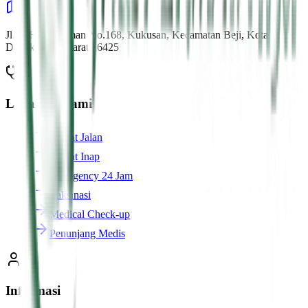
Jl. K.H.M. Usman No.168, Kukusan, Kecamatan Beji, Kota
Depok, Jawa Barat 16425
Layanan Kami
Rawat Jalan
Rawat Inap
Emergency 24 Jam
Vaksinasi
Medical Check-up
Penunjang Medis
Informasi