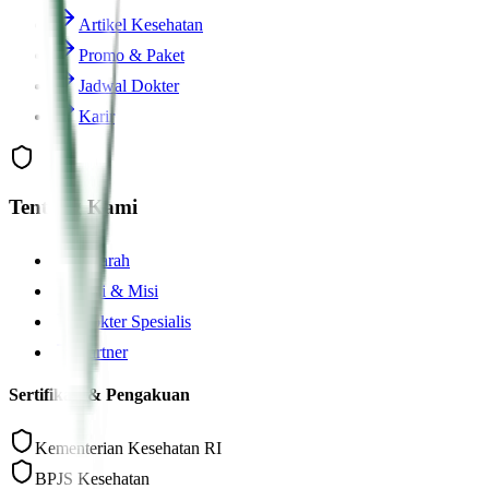
Artikel Kesehatan
Promo & Paket
Jadwal Dokter
Karir
Tentang Kami
Sejarah
Visi & Misi
Dokter Spesialis
Partner
Sertifikasi & Pengakuan
Kementerian Kesehatan RI
BPJS Kesehatan