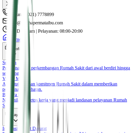
Darurat: (021) 7778899
info@rsgrhapermataibu.com
UGD 24 Jam | Pelayanan: 08:00-20:00
Home
Profile
Sejarah
Perjalanan dan perkembangan Rumah Sakit dari awal berdiri hingga
sekarang.
Visi & Misi
Arah, tujuan, dan komitmen Rumah Sakit dalam memberikan
pelayanan kesehatan.
Budaya Kerja
Nilai-nilai dan etos kerja yang menjadi landasan pelayanan Rumah
Sakit.
Layanan
Instalasi Gawat Darurat