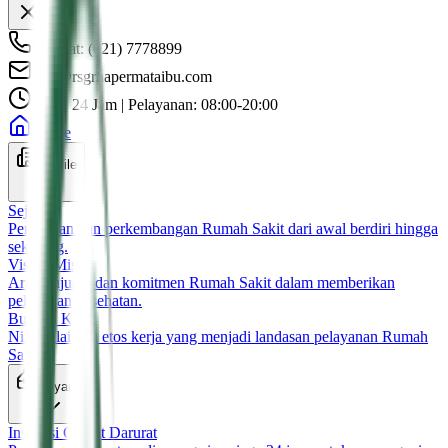
Darurat: (021) 7778899
info@rsgrhapermataibu.com
UGD 24 Jam | Pelayanan: 08:00-20:00
Home
Profile
Sejarah
Perjalanan dan perkembangan Rumah Sakit dari awal berdiri hingga
sekarang.
Visi & Misi
Arah, tujuan, dan komitmen Rumah Sakit dalam memberikan
pelayanan kesehatan.
Budaya Kerja
Nilai-nilai dan etos kerja yang menjadi landasan pelayanan Rumah
Sakit.
Layanan
Instalasi Gawat Darurat