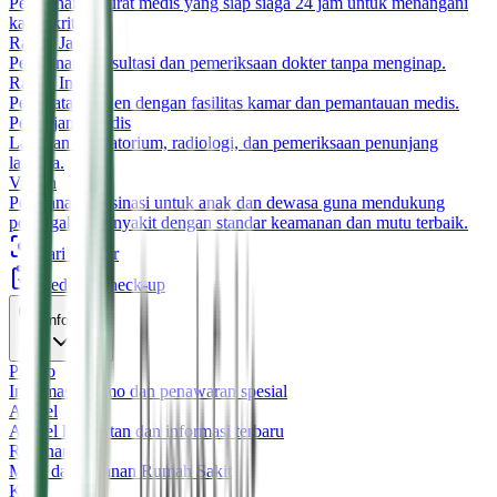
Pelayanan darurat medis yang siap siaga 24 jam untuk menangani
kasus kritis.
Rawat Jalan
Pelayanan konsultasi dan pemeriksaan dokter tanpa menginap.
Rawat Inap
Perawatan pasien dengan fasilitas kamar dan pemantauan medis.
Penunjang Medis
Layanan laboratorium, radiologi, dan pemeriksaan penunjang
lainnya.
Vaksin
Pelayanan vaksinasi untuk anak dan dewasa guna mendukung
pencegahan penyakit dengan standar keamanan dan mutu terbaik.
Cari Dokter
Medical Check-up
Informasi
Promo
Informasi promo dan penawaran spesial
Artikel
Artikel kesehatan dan informasi terbaru
Rekanan
Mitra dan rekanan Rumah Sakit
Karir