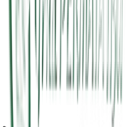
RS Grha Permata Ibu
Buka 24 jam • Parkir luas • Akses mudah
Rute ke RS Grha Permata Ibu
Dari lokasi Anda saat ini