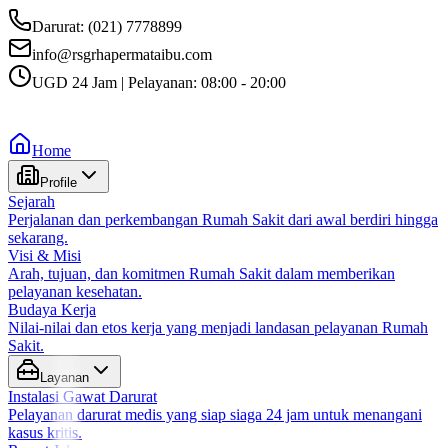
Darurat: (021) 7778899
info@rsgrhapermataibu.com
UGD 24 Jam | Pelayanan: 08:00 - 20:00
Home
Profile
Sejarah
Perjalanan dan perkembangan Rumah Sakit dari awal berdiri hingga
sekarang.
Visi & Misi
Arah, tujuan, dan komitmen Rumah Sakit dalam memberikan
pelayanan kesehatan.
Budaya Kerja
Nilai-nilai dan etos kerja yang menjadi landasan pelayanan Rumah
Sakit.
Layanan
Instalasi Gawat Darurat
Pelayanan darurat medis yang siap siaga 24 jam untuk menangani
kasus kritis.