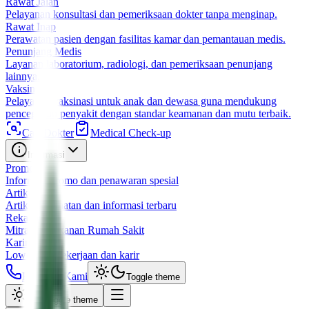
Rawat Jalan
Pelayanan konsultasi dan pemeriksaan dokter tanpa menginap.
Rawat Inap
Perawatan pasien dengan fasilitas kamar dan pemantauan medis.
Penunjang Medis
Layanan laboratorium, radiologi, dan pemeriksaan penunjang
lainnya.
Vaksin
Pelayanan vaksinasi untuk anak dan dewasa guna mendukung
pencegahan penyakit dengan standar keamanan dan mutu terbaik.
Cari Dokter
Medical Check-up
Informasi
Promo
Informasi promo dan penawaran spesial
Artikel
Artikel kesehatan dan informasi terbaru
Rekanan
Mitra dan rekanan Rumah Sakit
Karir
Lowongan pekerjaan dan karir
Hubungi Kami
Toggle theme
Toggle theme