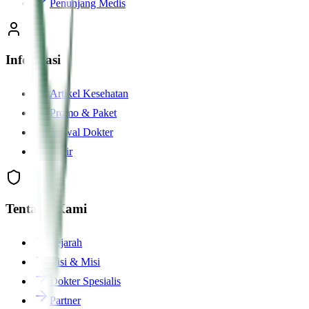
Penunjang Medis
Informasi
Artikel Kesehatan
Promo & Paket
Jadwal Dokter
Karir
Tentang Kami
Sejarah
Visi & Misi
Dokter Spesialis
Partner