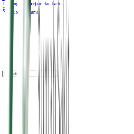
Lowongan pekerjaan dan karir
Hubungi Kami
27 Agu 2025
Baca →