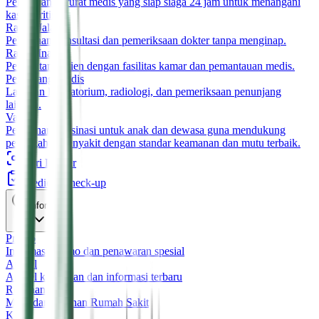
Pelayanan darurat medis yang siap siaga 24 jam untuk menangani
kasus kritis.
Rawat Jalan
Pelayanan konsultasi dan pemeriksaan dokter tanpa menginap.
Rawat Inap
Perawatan pasien dengan fasilitas kamar dan pemantauan medis.
Penunjang Medis
Layanan laboratorium, radiologi, dan pemeriksaan penunjang
lainnya.
Vaksin
Pelayanan vaksinasi untuk anak dan dewasa guna mendukung
pencegahan penyakit dengan standar keamanan dan mutu terbaik.
Cari Dokter
Medical Check-up
Informasi
Promo
Informasi promo dan penawaran spesial
Artikel
Artikel kesehatan dan informasi terbaru
Rekanan
Mitra dan rekanan Rumah Sakit
Karir