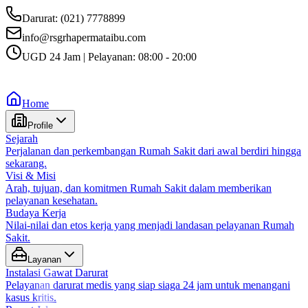
Darurat: (021) 7778899
info@rsgrhapermataibu.com
UGD 24 Jam | Pelayanan: 08:00 - 20:00
Home
Profile
Sejarah
Perjalanan dan perkembangan Rumah Sakit dari awal berdiri hingga
sekarang.
Visi & Misi
Arah, tujuan, dan komitmen Rumah Sakit dalam memberikan
pelayanan kesehatan.
Budaya Kerja
Nilai-nilai dan etos kerja yang menjadi landasan pelayanan Rumah
Sakit.
Layanan
Instalasi Gawat Darurat
Pelayanan darurat medis yang siap siaga 24 jam untuk menangani
kasus kritis.