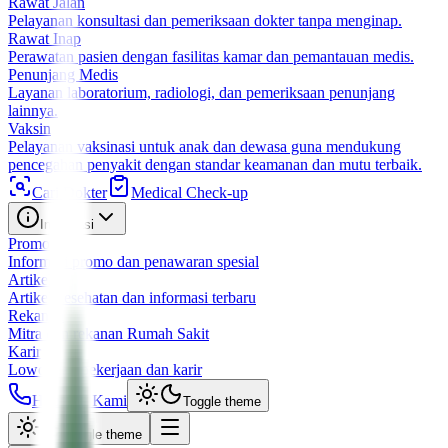
Rawat Jalan
Pelayanan konsultasi dan pemeriksaan dokter tanpa menginap.
Rawat Inap
Perawatan pasien dengan fasilitas kamar dan pemantauan medis.
Penunjang Medis
Layanan laboratorium, radiologi, dan pemeriksaan penunjang
lainnya.
Vaksin
Pelayanan vaksinasi untuk anak dan dewasa guna mendukung
pencegahan penyakit dengan standar keamanan dan mutu terbaik.
Cari Dokter
Medical Check-up
Informasi
Promo
Informasi promo dan penawaran spesial
Artikel
Artikel kesehatan dan informasi terbaru
Rekanan
Mitra dan rekanan Rumah Sakit
Karir
Lowongan pekerjaan dan karir
Hubungi Kami
Toggle theme
Toggle theme