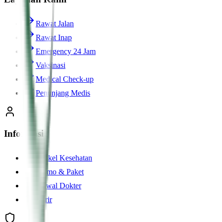
Rawat Jalan
Rawat Inap
Emergency 24 Jam
Vaksinasi
Medical Check-up
Penunjang Medis
Informasi
Artikel Kesehatan
Promo & Paket
Jadwal Dokter
Karir