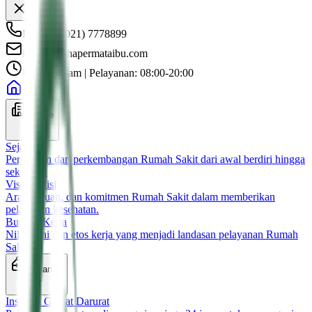
Darurat: (021) 7778899
info@rsgrhapermataibu.com
UGD 24 Jam | Pelayanan: 08:00-20:00
Home
Profile
Sejarah
Perjalanan dan perkembangan Rumah Sakit dari awal berdiri hingga
sekarang.
Visi & Misi
Arah, tujuan, dan komitmen Rumah Sakit dalam memberikan
pelayanan kesehatan.
Budaya Kerja
Nilai-nilai dan etos kerja yang menjadi landasan pelayanan Rumah
Sakit.
Layanan
Instalasi Gawat Darurat